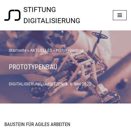
STIFTUNG
Zum
DIGITALISIERUNG
Inhalt
springen
Startseite
»
AKTUELLES
»
Prototypenbau
PROTOTYPENBAU
DIGITALISIERUNG UMSETZEN
6. Mai 2022
BAUSTEIN FÜR AGILES ARBEITEN